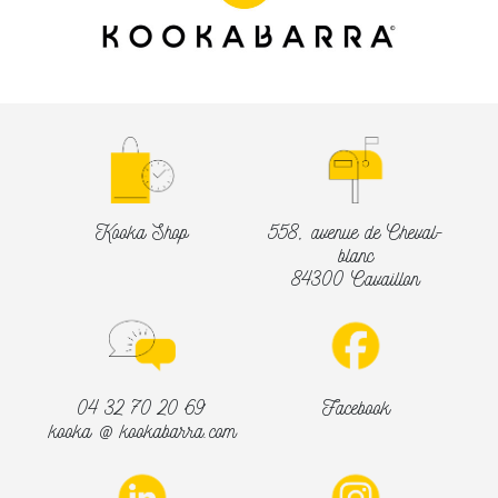
Kooka Shop
558, avenue de Cheval-
blanc
84300 Cavaillon
04 32 70 20 69
Facebook
kooka @ kookabarra.com